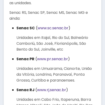
as unidades.
Senac RS, Senac SP, Senac MS, Senac MG e
ainda:
Senac SC
(
www.sc.senac.br
)
Unidades em Itajaí, Rio do Sul, Balneário
Camboriú, São José, Florianópolis, São
Bento do Sul, Joinville, etc
Senac PR
(
www.pr.senac.br
)
Unidades em Umuarama, Cianorte, União
da Vitória, Londrina, Paranavaí, Ponta
Grossa, Curitiba e paranaenses.
Senac RJ
(
www.rj.senac.br
)
Unidades em Cabo Frio, Itaperuna, Barra