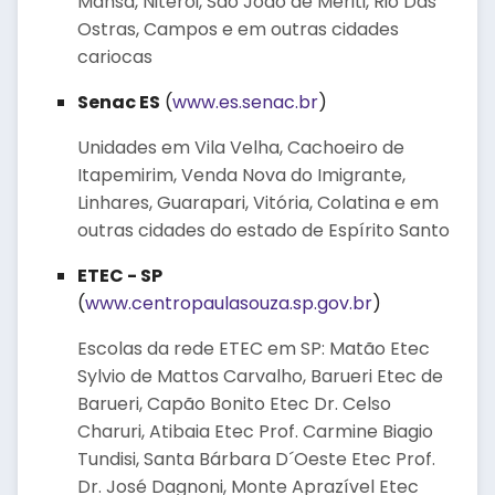
Mansa, Niterói, São João de Meriti, Rio Das
Ostras, Campos e em outras cidades
cariocas
Senac ES
(
www.es.senac.br
)
Unidades em Vila Velha, Cachoeiro de
Itapemirim, Venda Nova do Imigrante,
Linhares, Guarapari, Vitória, Colatina e em
outras cidades do estado de Espírito Santo
ETEC - SP
(
www.centropaulasouza.sp.gov.br
)
Escolas da rede ETEC em SP: Matão Etec
Sylvio de Mattos Carvalho, Barueri Etec de
Barueri, Capão Bonito Etec Dr. Celso
Charuri, Atibaia Etec Prof. Carmine Biagio
Tundisi, Santa Bárbara D´Oeste Etec Prof.
Dr. José Dagnoni, Monte Aprazível Etec