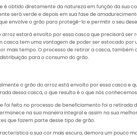
 é obtido diretamente da natureza em função da sua colh
lmente será verde e depois em sua fase de amadurecime
 que envolve o grão para protegê-lo e permitir o seu de
o arroz estará envolto por essa casca que precisará ser 
em casca tem uma vantagem de poder ser estocado por 
 por mais tempo. O processo de retirar a casca, també
distribuição para o consumo do grão.
almente o grão do arroz está envolto por essa casca e q
tirada dessa casca, o que resulta é o que nós conhecemos
ue foi feito no processo de beneficiamento foi a retirada
ermanece na sua maneira integral e assim na sua melho
tes que fazem parte desse tipo de grão.
racterística a sua cor mais escura, demora um pouco mai