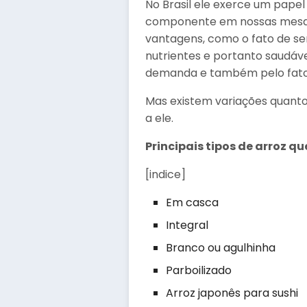
No Brasil ele exerce um pape
componente em nossas mesas, o
vantagens, como o fato de ser
nutrientes e portanto saudáv
demanda e também pelo fato d
Mas existem variações quanto
a ele.
Principais tipos de arroz q
[indice]
Em casca
Integral
Branco ou agulhinha
Parboilizado
Arroz japonês para sushi