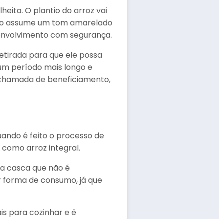
eita. O plantio do arroz vai
nto assume um tom amarelado
senvolvimento com segurança.
retirada para que ele possa
um período mais longo e
m chamada de beneficiamento,
uando é feito o processo de
 como arroz integral.
 da casca que não é
r forma de consumo, já que
s para cozinhar e é