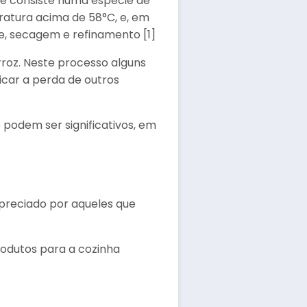
ue consiste numa espécie de
atura acima de 58°C, e, em
te, secagem e refinamento [1]
roz. Neste processo alguns
icar a perda de outros
 podem ser significativos, em
apreciado por aqueles que
rodutos para a cozinha