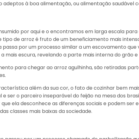
o adeptos à boa alimentação, ou alimentação saudável 
consumido por aqui e o encontramos em larga escala pa
e tipo de arroz é fruto de um beneficiamento mais intenso
a passa por um processo similar a um escovamento que 
o a mais escura, revelando a parte mais interna do grão e
ento para chegar ao arroz agulhinha, são retiradas part
es.
cterística além da sua cor, o fato de cozinhar bem mais
l e ser o parceiro inseparável do feijão na mesa dos bras
lar que ela desconhece as diferenças sociais e podem se
das classes mais baixas da sociedade.