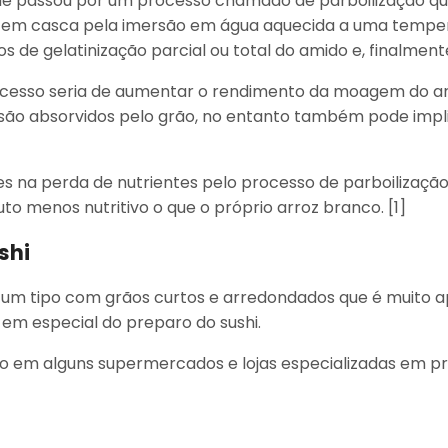
que passou por um processo chamado de parboilização q
 em casca pela imersão em água aquecida a uma temper
s de gelatinização parcial ou total do amido e, finalmen
rocesso seria de aumentar o rendimento da moagem do ar
 são absorvidos pelo grão, no entanto também pode impl
es na perda de nutrientes pelo processo de parboilização
to menos nutritivo o que o próprio arroz branco. [1]
shi
 é um tipo com grãos curtos e arredondados que é muito 
 em especial do preparo do sushi.
to em alguns supermercados e lojas especializadas em p