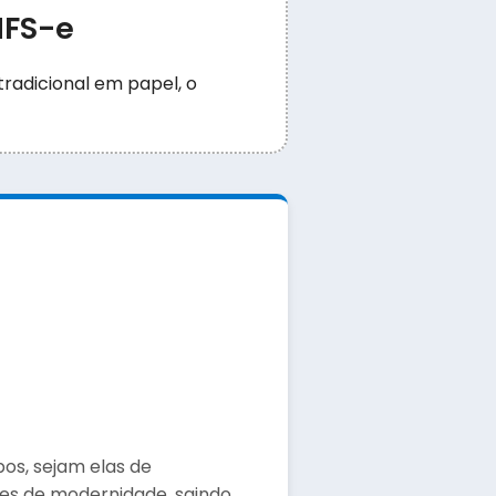
NFS-e
tradicional em papel, o
pos, sejam elas de
res de modernidade, saindo