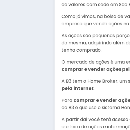
de valores com sede em São P
Como já vimos, na bolsa de v
empresa que vende ações na bo
As ações são pequenas porçõe
da mesma, adquirindo além d
tenha comprado.
O mercado de ações é uma exc
comprar e vender ações pel
A B3 tem o Home Broker, um s
pela internet
.
Para
comprar e vender açõe
da B3 e que use o sistema Ho
A partir daí você terá acess
carteira de ações e informaç