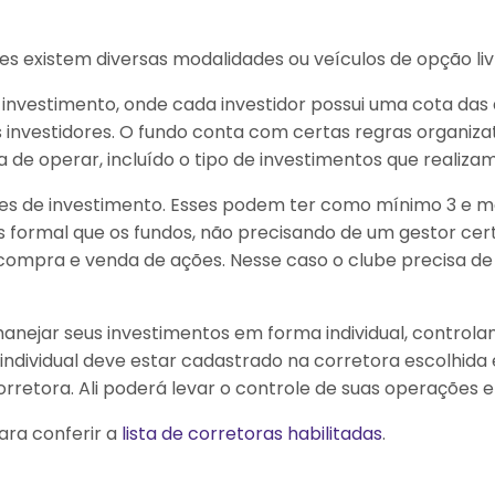
res existem diversas modalidades ou veículos de opção liv
investimento, onde cada investidor possui uma cota das 
s investidores. O fundo conta com certas regras organiza
de operar, incluído o tipo de investimentos que realizam 
bes de investimento. Esses podem ter como mínimo 3 e 
formal que os fundos, não precisando de um gestor cer
a compra e venda de ações. Nesse caso o clube precisa d
manejar seus investimentos em forma individual, control
 individual deve estar cadastrado na corretora escolhida
rretora. Ali poderá levar o controle de suas operações 
ara conferir a
lista de corretoras habilitadas
.