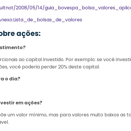
r/ultnot/2008/05/14/guia_bovespa_bolsa_valores_aplic
i/Anexo:Lista_de_bolsas_de_valores
obre ações:
estimento?
cionais ao capital investido. Por exemplo: se você invest
es, você poderia perder 20% deste capital.
ra o dia?
nvestir em ações?
õe um valor mínimo, mas para valores muito baixos as 
vel.