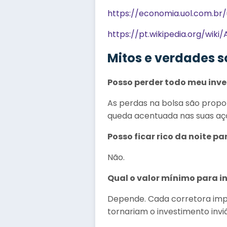
https://economia.uol.com.b
https://pt.wikipedia.org/wik
Mitos e verdades s
Posso perder todo meu inv
As perdas na bolsa são propor
queda acentuada nas suas açõ
Posso ficar rico da noite pa
Não.
Qual o valor mínimo para i
Depende. Cada corretora imp
tornariam o investimento inviá