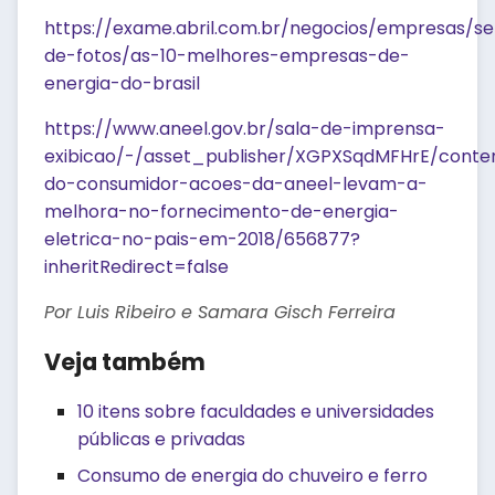
https://exame.abril.com.br/negocios/empresas/s
de-fotos/as-10-melhores-empresas-de-
energia-do-brasil
https://www.aneel.gov.br/sala-de-imprensa-
exibicao/-/asset_publisher/XGPXSqdMFHrE/conten
do-consumidor-acoes-da-aneel-levam-a-
melhora-no-fornecimento-de-energia-
eletrica-no-pais-em-2018/656877?
inheritRedirect=false
Por Luis Ribeiro e Samara Gisch Ferreira
Veja também
10 itens sobre faculdades e universidades
públicas e privadas
Consumo de energia do chuveiro e ferro