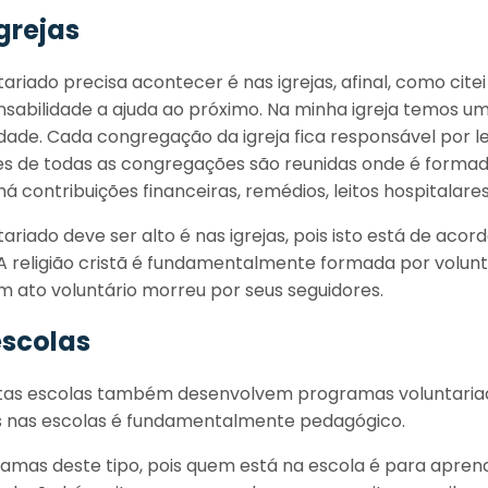
grejas
riado precisa acontecer é nas igrejas, afinal, como citei 
sabilidade a ajuda ao próximo. Na minha igreja temos u
dade. Cada congregação da igreja fica responsável por l
ões de todas as congregações são reunidas onde é formad
há contribuições financeiras, remédios, leitos hospitalares
riado deve ser alto é nas igrejas, pois isto está de acor
A religião cristã é fundamentalmente formada por volunt
 ato voluntário morreu por seus seguidores.
escolas
as escolas também desenvolvem programas voluntariado
 nas escolas é fundamentalmente pedagógico.
ramas deste tipo, pois quem está na escola é para apren