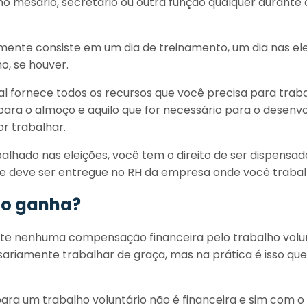
mo mesário, secretário ou outra função qualquer durante
lmente consiste em um dia de treinamento, um dia nas ele
o, se houver.
ral fornece todos os recursos que você precisa para trab
para o almoço e aquilo que for necessário para o desenv
or trabalhar.
alhado nas eleições, você tem o direito de ser dispensado
 deve ser entregue no RH da empresa onde você trabal
io ganha?
iste nenhuma compensação financeira pelo trabalho volu
ssariamente trabalhar de graça, mas na prática é isso qu
ra um trabalho voluntário não é financeira e sim com o 