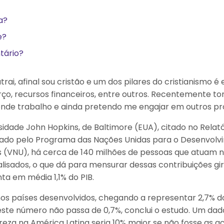
a?
e?
tário?
trai, afinal sou cristão e um dos pilares do cristianismo
ço, recursos financeiros, entre outros. Recentemente to
onde trabalho e ainda pretendo me engajar em outros p
dade John Hopkins, de Baltimore (EUA), citado no Relató
lgado pelo Programa das Nações Unidas para o Desenvol
s (VNU), há cerca de 140 milhões de pessoas que atuam n
lisados, o que dá para mensurar dessas contribuições g
ta em média 1,1% do PIB.
nos países desenvolvidos, chegando a representar 2,7% d
este número não passa de 0,7%, conclui o estudo. Um d
reza na América Latina seria 10% maior se não fosse as aç