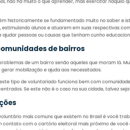
inal, não há muito o que aprender, mas exercitar naquilo
m historicamente se fundamentado muito no saber e ist
, estimulando alunos e atuarem em suas respectivas co
e ajudar pessoas ou causas que tenham cunho educacion
comunidades de bairros
roblemas de um bairro senão aqueles que moram lá. Mui
 gerar mobilização e ajuda aos necessitados.
este tipo de voluntariado funciona bem com comunidade
entrados. Se este não é o caso na sua cidade, talvez sej
ições
oluntário mais comuns que existem no Brasil é você tra
m contato com o cartório eleitoral mais próximo de você