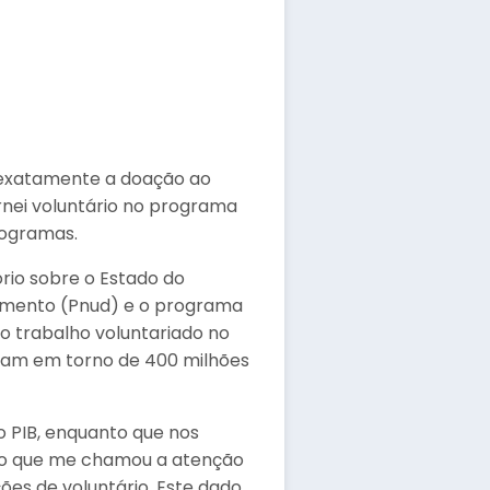
 é exatamente a doação ao
rnei voluntário no programa
rogramas.
rio sobre o Estado do
vimento (Pnud) e o programa
o trabalho voluntariado no
iram em torno de 400 milhões
o PIB, enquanto que nos
ado que me chamou a atenção
ões de voluntário. Este dado