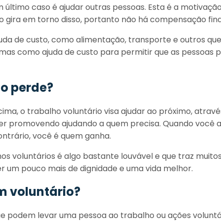
m último caso é ajudar outras pessoas. Esta é a motivaç
o gira em torno disso, portanto não há compensação fina
juda de custo, como alimentação, transporte e outros 
 mas como ajuda de custo para permitir que as pessoas
io perde?
ma, o trabalho voluntário visa ajudar ao próximo, atra
iver promovendo ajudando a quem precisa. Quando você 
ontrário, você é quem ganha.
s voluntários é algo bastante louvável e que traz muito
er um pouco mais de dignidade e uma vida melhor.
m voluntário?
e podem levar uma pessoa ao trabalho ou ações voluntá